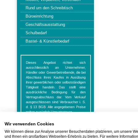
Rund um den Schreibtisch
Büroeinrichtung
Geschäftsausstattung
Schulbedarf
Bastel- & Künstlerbedarf
Dieses Angebot richtet sich
ausschliesslich an Unternehmer,
Händler oder Gewerbetreibende, die bei
Abschluss ihres Kaufes in Ausübung
ihrer gewerblichen oder selbstständigen
Tätigkeit handeln. Das stellt eine
ausdrückliche Bedingung für den
Vertragsabschluss dar. Vom Verkauf
ausgeschlossen sind Verbraucher i. S.
d. § 13 BGB. Alle angegebenen Preise
gelten zuzüglich Umsatzsteuer.
Wir verwenden Cookies
Wir können diese zur Analyse unserer Besucherdaten platzieren, um unsere Web
und Ihnen ein großartiges Webseiten-Erlebnis zu bieten. Für weitere Informati