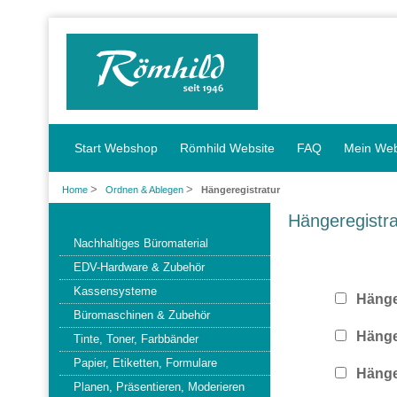
Start Webshop
Römhild Website
FAQ
Mein We
>
>
Home
Ordnen & Ablegen
Hängeregistratur
Hängeregistra
Nachhaltiges Büromaterial
EDV-Hardware & Zubehör
Kassensysteme
Hänge
Büromaschinen & Zubehör
Häng
Tinte, Toner, Farbbänder
Papier, Etiketten, Formulare
Hänge
Planen, Präsentieren, Moderieren