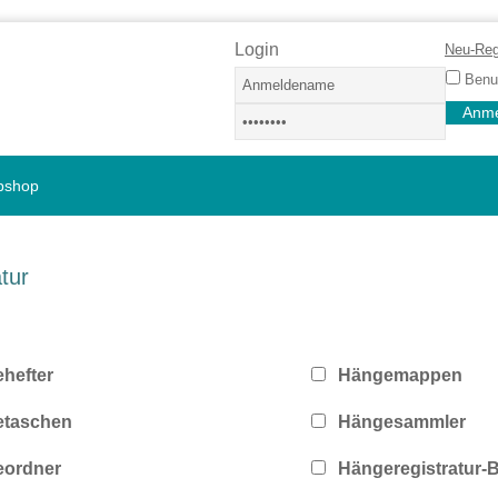
Login
Neu-Reg
Benut
bshop
tur
hefter
Hängemappen
etaschen
Hängesammler
ordner
Hängeregistratur-B