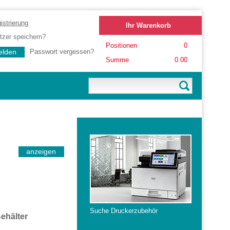
istrierung
Ihr Warenkorb
zer speichern?
Positionen
0
Passwort vergessen?
Summe
0.00
Suche Druckerzubehör
ehälter