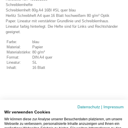
Schreiblernhefte
Schreiblernheft 80g A4 16Bl #SL quer blau
Herlitz Schreibheft A4 quer.16 Blatt hochweißem 80 g/m² Optik
Paper. Lineatur mit verstärkter Grundlinie und Schreiblernhaus.
Lineatur farbig hinterlegt. Die Hefte sind für Links und Rechtshänder
geeignet.
Farbe:
blau
Material:
Papier
Materialstärke:
80 g/m²
Format:
DIN A4 quer
Lineatur:
SL
Inhalt:
16 Blatt
Datenschutz
|
Impressum
Wir verwenden Cookies
Wir können diese zur Analyse unserer Besucherdaten platzieren, um unsere
Webseite zu verbessern, personalisierte Inhalte anzuzeigen und Ihnen ein